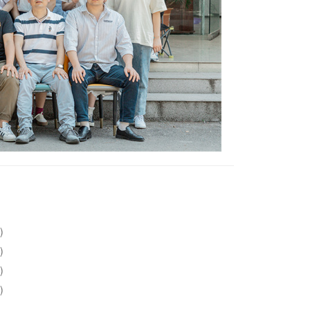
)
)
)
)