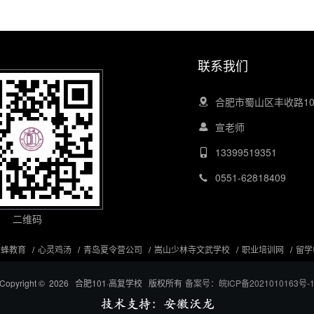
联系我们
合肥市蜀山区丰收路1
宣老师
13399519351
0551-62818409
二维码
黄蜂教育
心灵鸡汤
青岛夏令营公司
嵩山少林寺文武学校
职业培训网
留学
Copyright © 2026 合肥101·高复学校 版权所有
备案号：皖ICP备2021010163号-