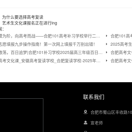
：
为什么要选择高考复读
：
艺术生文化课报名正在进行ing
闻：
以二模为阶，向高考而战——合肥101高考补习学校举行二模表彰暨高考冲刺动员大会
志愿填报九步操作指南！第一次网上填报千万别出错！
热血激荡，百日追梦|合肥101补习学校2025届高三年级百日誓师大会圆满落幕
合肥高考文化课_安徽高考复读学校_合肥复读学校-2025年高考复读政策最新解读
联系我们
合肥市蜀山区丰收路1
宣老师