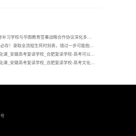
合肥101高考补习学校与华图教育签署战略合作协议深化多元升学服务
2025高考生必存！录取全流程生死时刻表，错过一步可能抱憾终身！
合肥高考文化课_安徽高考复读学校_合肥复读学校-高考可以复读吗？哪些人适合复读？
合肥高考文化课_安徽高考复读学校_合肥复读学校-高考文化课为什么对艺术生这么重要？
0号