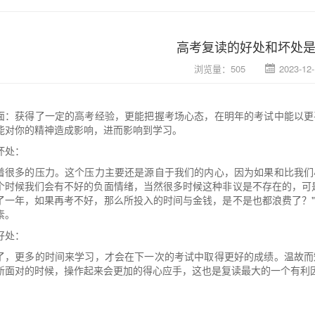
高考复读的好处和坏处
浏览量：505
2023-12-
面：获得了一定的高考经验，更能把握考场心态，在明年的考试中能以更
能对你的精神造成影响，进而影响到学习。
坏处：
着很多的压力。这个压力主要还是源自于我们的内心，因为如果和比我们
个时候我们会有不好的负面情绪，当然很多时候这种非议是不存在的，可
了一年，如果再考不好，那么所投入的时间与金钱，是不是也都浪费了？
素。
好处：
了，更多的时间来学习，才会在下一次的考试中取得更好的成绩。温故而
新面对的时候，操作起来会更加的得心应手，这也是复读最大的一个有利