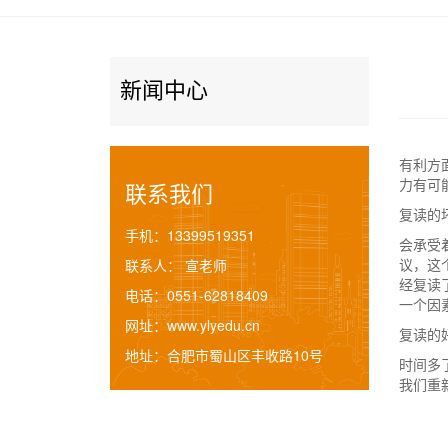
新闻中心
有利方
力有可
联系我们
复读的
手机：
13399519351
会承受
议，这
联系人：
宣老师
经复读
电话：
0551-62818409
一个因
网址：
www.ylyedu.cn
复读的
地址：
合肥市蜀山区丰收路10号
时间多
我们重