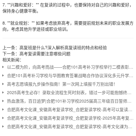
7. **兴趣和爱好：** 在复读的过程中，也要保持对自己的兴趣和爱好，
保持身心健康平衡。
8. **就业规划：** 如果考虑放弃高考，需要提前规划未来的职业发展方
向，考虑其他升学途径或职业培训。
上一条：
高复班是什么?深入解析高复读班的特点和经验
下一条：
高考复读需要注意哪些问题
相关新闻：
以二模为阶，向高考而战——合肥101高考补习学校举行二模表彰暨高考冲刺动员大会
合肥101高考补习学校与华图教育签署战略合作协议深化多元升学服务
高考志愿填报九步操作指南！第一次网上填报千万别出错！
2025高考生必存！录取全流程生死时刻表，错过一步可能抱憾终身！
热血激荡，百日追梦|合肥101补习学校2025届高三年级百日誓师大会圆满落幕
合肥高考文化课_安徽高考复读学校_合肥复读学校-高考可以复读吗？哪些人适合复读？
合肥高考文化课_安徽高考复读学校_合肥复读学校-2025年高考复读政策最新解读
合肥高考文化课_安徽高考复读学校_合肥复读学校-高考文化课为什么对艺术生这么重要？